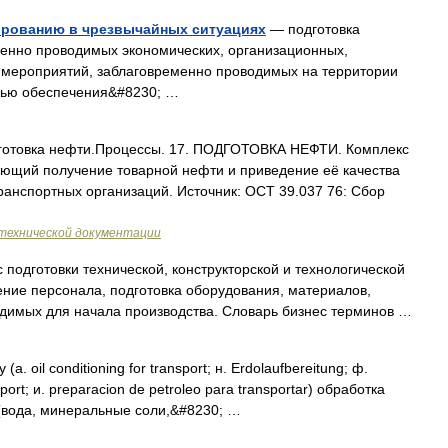
ированию в чрезвычайных ситуациях
— подготовка
менно проводимых экономических, организационных,
 мероприятий, заблаговременно проводимых на территории
лью обеспечения&#8230; …
отовка нефти.Процессы. 17. ПОДГОТОВКА НЕФТИ. Комплекс
ающий получение товарной нефти и приведение её качества
ранспортных организаций. Источник: ОСТ 39.037 76: Сбор
технической документации
подготовки технической, конструкторской и технологической
ение персонала, подготовка оборудования, материалов,
одимых для начала производства. Словарь бизнес терминов …
oil conditioning for transport; н. Erdolaufbereitung; ф.
sport; и. preparacion de petroleo para transportar) обработка
(вода, минеральные соли,&#8230; …