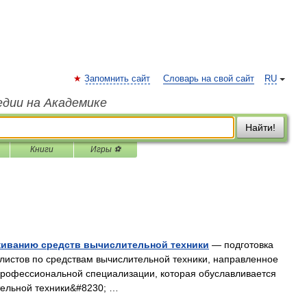
Запомнить сайт
Словарь на свой сайт
RU
едии на Академике
Найти!
Книги
Игры ⚽
живанию средств вычислительной техники
— подготовка
листов по средствам вычислительной техники, направленное
 профессиональной специализации, которая обуславливается
тельной техники&#8230; …