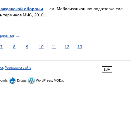
ражданской обороны
— см. Мобилизационная подготовка сил
рь терминов МЧС, 2010 …
дующая
→
7
8
9
10
11
12
13
ка
,
Реклама на сайте
18+
omla,
Drupal,
WordPress, MODx.