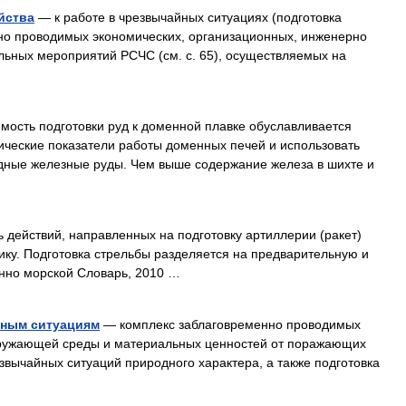
йства
— к работе в чрезвычайных ситуациях (подготовка
нно проводимых экономических, организационных, инженерно
альных мероприятий РСЧС (см. с. 65), осуществляемых на
ость подготовки руд к доменной плавке обуславливается
ические показатели работы доменных печей и использовать
едные железные руды. Чем выше содержание железа в шихте и
 действий, направленных на подготовку артиллерии (ракет)
ику. Подготовка стрельбы разделяется на предварительную и
нно морской Словарь, 2010 …
йным ситуациям
— комплекс заблаговременно проводимых
кружающей среды и материальных ценностей от поражающих
звычайных ситуаций природного характера, а также подготовка