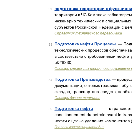
подготовка территории к функцион
32
территории к ЧС Комплекс заблаговре
инженерно технических и специальных
субъектов Российской Федерации с це
Справочник технического переводчика
Подготовка нефти.Процессы.
— Подг
33
технологических процессов обеспечив
в соответствие с требованиями нефтет
и&#8230; …
Словарь-справочник терминов нормативно-
Подготовка Производства
— процесс 
34
документации, сетевых графиков, обуч
складов, транспортных средств, необх
Словарь бизнес-терминов
Подготовка нефти
— к транспортy (a. 
35
conditionnement du petrole avant le tran
нефти c целью удаления компонентов 
Геологическая энциклопедия