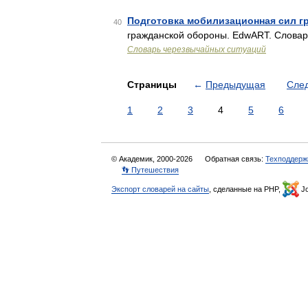
Подготовка мобилизационная сил г
40
гражданской обороны. EdwART. Слова
Словарь черезвычайных ситуаций
Страницы
←
Предыдущая
Сле
1
2
3
4
5
6
© Академик, 2000-2026
Обратная связь:
Техподдерж
👣 Путешествия
Экспорт словарей на сайты
, сделанные на PHP,
Jo