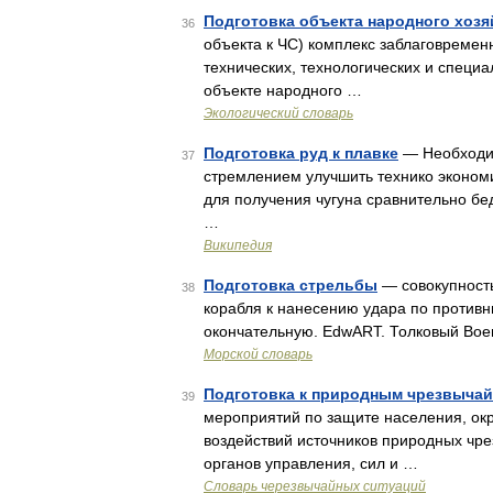
Подготовка объекта народного хозя
36
объекта к ЧС) комплекс заблаговреме
технических, технологических и специ
объекте народного …
Экологический словарь
Подготовка руд к плавке
— Необходим
37
стремлением улучшить технико эконом
для получения чугуна сравнительно б
…
Википедия
Подготовка стрельбы
— совокупность
38
корабля к нанесению удара по противн
окончательную. EdwART. Толковый Вое
Морской словарь
Подготовка к природным чрезвыча
39
мероприятий по защите населения, о
воздействий источников природных чре
органов управления, сил и …
Словарь черезвычайных ситуаций